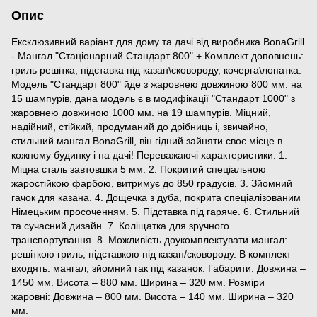
Опис
Ексклюзивний варіант для дому та дачі від виробника BonaGrill
- Мангал "Стаціонарний Стандарт 800" + Комплект доповнень:
гриль решітка, підставка під казан\сковороду, кочерга\лопатка.
Модель "Стандарт 800" йде з жаровнею довжиною 800 мм. на
15 шампурів, дана модель є в модифікації "Стандарт 1000" з
жаровнею довжиною 1000 мм. на 19 шампурів. Міцний,
надійний, стійкий, продуманий до дрібниць і, звичайно,
стильний мангал BonaGrill, він гідний зайняти своє місце в
кожному будинку і на дачі! Переважаючі характеристики: 1.
Міцна сталь завтовшки 5 мм. 2. Покритий спеціальною
жаростійкою фарбою, витримує до 850 градусів. 3. Зйомний
гачок для казана. 4. Дощечка з дуба, покрита спеціалізованим
Німецьким просоченням. 5. Підставка під гаряче. 6. Стильний
та сучасний дизайн. 7. Коліщатка для зручного
транспортування. 8. Можливість доукомплектувати мангал:
решіткою гриль, підставкою під казан/сковороду. В комплект
входять: мангал, зйомний гак під казанок. Габарити: Довжина –
1450 мм. Висота – 880 мм. Ширина – 320 мм. Розміри
жаровні: Довжина – 800 мм. Висота – 140 мм. Ширина – 320
мм.