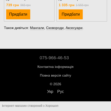
739 грн
1 335 грн
965 грн
1 555 грн
Придбати
Придбати
Також дивіться:
Мангали
,
Сковороди
,
Аксесуари
.
075-966-46-53
Контактна інформація
Повна версія сайту
© 2026
Укр
Рус
Інтернет-магазин створений з Хорошоп