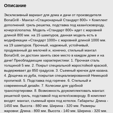
Описание
Эксклюзивный вариант для дома и дачи от производителя
BonaGrill - Мангал «Стационарный Стандарт 800» + Комплект
дополнений: гриль решетка, подставка под казан\сковороду,
кочерга\лопатка. Модель «Стандарт 800» идет с жаровней
длиной 800 мм. на 15 шампуров, данная модель есть в
модификации «Стандарт 1000» с жаровней длиной 1000 мм.
на 19 шампуров. Прочный, надежный, устойчивый,
продуманный до мелочей и, конечно, стильный мангал
BonaGrill, он достоин занять свое место в каждом доме и на
даче! Преобладающие характеристики: 1. Прочная сталь
толщиной 5 мм. 2. Покрыт специальной жаростойкой краской,
выдерживает до 850 градусов. 3. Съемный крючок для казана.
4. Дощечка из дуба, покрытая специализированной Немецкой
пропиткой. 5. Подставка под горячее. 6. Стильный и
современный дизайн. 7. Колесики для удобной
транспортировки. 8. Возможность доукомплектовать мангал:
решеткой гриль, подставкой под котел/сковороду. В комплект
входят: мангал, съемный крюк под котелок. Габариты: Длина -
1450 мм. Высота - 880 мм. Ширина - 320 мм. Размеры
жаровни: Длина - 800 мм. Высота - 140 мм. Ширина - 320 мм.