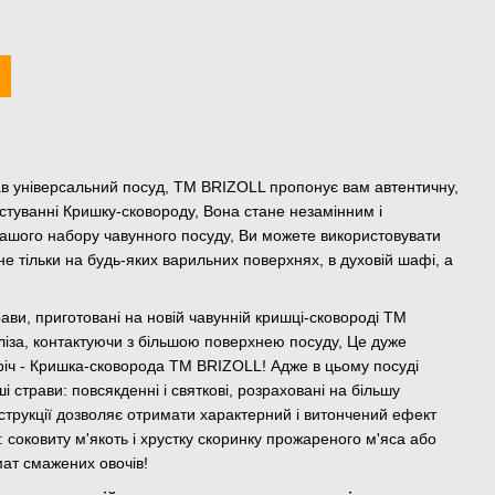
в універсальний посуд, ТМ BRIZOLL пропонує вам автентичну,
истуванні Кришку-сковороду, Вона стане незамінним і
ашого набору чавунного посуду, Ви можете використовувати
 тільки на будь-яких варильних поверхнях, в духовій шафі, а
ави, приготовані на новій чавунній кришці-сковороді TM
іза, контактуючи з більшою поверхнею посуду, Це дуже
 річ - Кришка-сковорода ТМ BRIZOLL! Адже в цьому посуді
і страви: повсякденні і святкові, розраховані на більшу
конструкції дозволяє отримати характерний і витончений ефект
 соковиту м'якоть і хрустку скоринку прожареного м'яса або
мат смажених овочів!