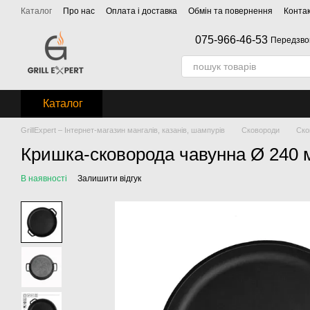
Перейти до основного контенту
Каталог
Про нас
Оплата і доставка
Обмін та повернення
Конта
075-966-46-53
Передзво
Каталог
GrillExpert – Інтернет-магазин мангалів, казанів, шампурів
Сковороди
Ско
Кришка-сковорода чавунна Ø 240 
В наявності
Залишити відгук