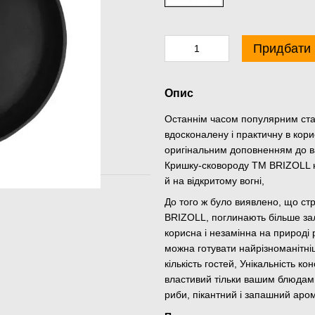
Придбати
Опис
Останнім часом популярним ста
вдосконалену і практичну в кор
оригінальним доповненням до в
Кришку-сковороду ТМ BRIZOLL не
й на відкритому вогні,
До того ж було виявлено, що стр
BRIZOLL, поглинають більше зал
корисна і незамінна на природі
можна готувати найрізноманітніш
кількість гостей, Унікальність 
властивий тільки вашим блюдам:
риби, пікантний і запашний аро