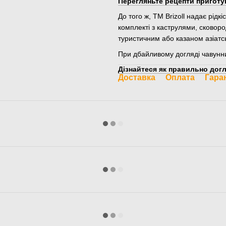
Перегляньте рецепти приготу
До того ж, ТМ Brizoll надає рідк
комплекті з каструлями, сковор
туристичним або казаном азіатсь
При дбайливому догляді чавунн
Дізнайтеся як правильно догл
Доставка
Оплата
Гара