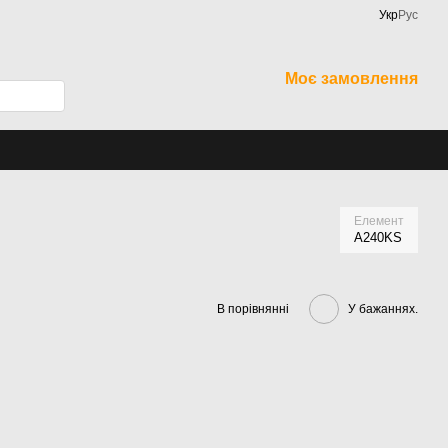
Укр
Рус
Моє замовлення
Елемент
A240KS
В порівнянні
У бажаннях.