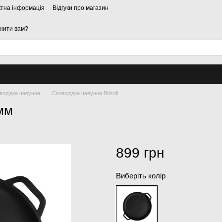
ктна інформація
Відгуки про магазин
нити вам?
ворідка чавунна
Сковорідка чавунна Brizoll
мм
899 грн
Виберіть колір