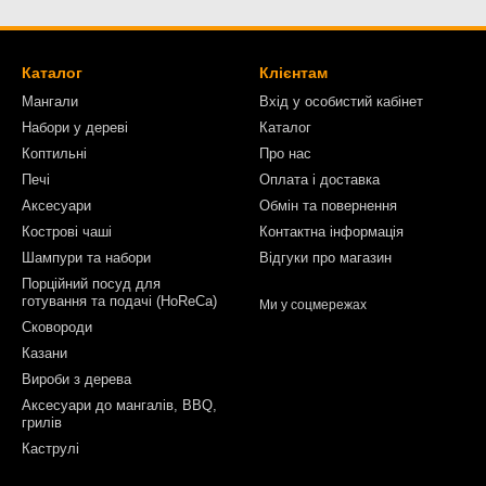
Каталог
Клієнтам
Мангали
Вхід у особистий кабінет
Набори у дереві
Каталог
Коптильні
Про нас
Печі
Оплата і доставка
Аксесуари
Обмін та повернення
Кострові чаші
Контактна інформація
Шампури та набори
Відгуки про магазин
Порційний посуд для
готування та подачі (HoReCa)
Ми у соцмережах
Сковороди
Казани
Вироби з дерева
Аксесуари до мангалів, BBQ,
грилів
Каструлі