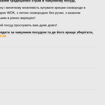
вання традиційних страв в чавунному посуді,
існу і виняткову можливість купувати кришки-сковороди в
одою WOK, з литою сковородою без ручки, з казаном
ким в різних варіаціях!
ий посуд прослужить вам дуже довго!
ядати за чавунним посудом та де його краще зберігати,
нтія