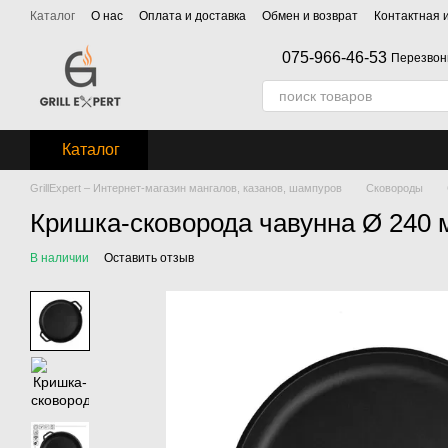
Перейти к основному контенту
Каталог
О нас
Оплата и доставка
Обмен и возврат
Контактная
075-966-46-53
Перезвон
Каталог
GrillExpert – Интернет-магазин мангалов, казанов, шампуров
Сковороды
Кришка-сковорода чавунна Ø 240 
В наличии
Оставить отзыв