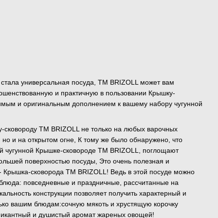
 стала универсальная посуда, ТМ BRIZOLL может вам
ршенствованную и практичную в пользовании Крышку-
нимым и оригинальным дополнением к вашему набору чугунной
у-сковороду ТМ BRIZOLL не только на любых варочных
 но и на открытом огне, К тому же было обнаружено, что
ой чугунной Крышке-сковороде TM BRIZOLL, поглощают
большей поверхностью посуды, Это очень полезная и
- Крышка-сковорода ТМ BRIZOLL! Ведь в этой посуде можно
блюда: повседневные и праздничные, рассчитанные на
кальность конструкции позволяет получить характерный и
ко вашим блюдам:сочную мякоть и хрустящую корочку
пикантный и душистый аромат жареных овощей!