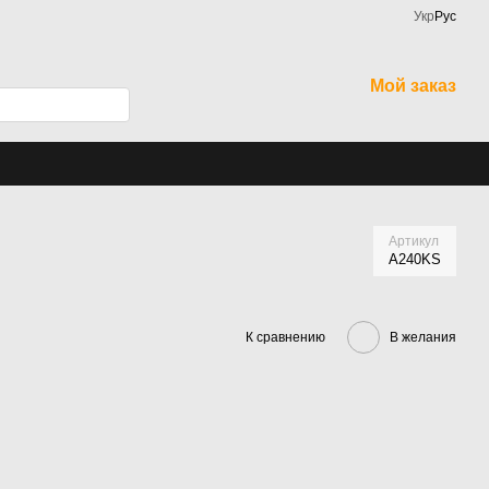
Укр
Рус
Мой заказ
Артикул
A240KS
К сравнению
В желания