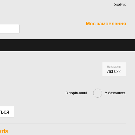
Укр
Рус
Моє замовлення
Елемент
763-022
В порівнянні
У бажаннях.
ться
нтія