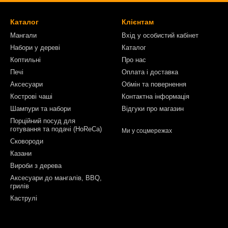
Каталог
Клієнтам
Мангали
Вхід у особистий кабінет
Набори у дереві
Каталог
Коптильні
Про нас
Печі
Оплата і доставка
Аксесуари
Обмін та повернення
Кострові чаші
Контактна інформація
Шампури та набори
Відгуки про магазин
Порційний посуд для
готування та подачі (HoReCa)
Ми у соцмережах
Сковороди
Казани
Вироби з дерева
Аксесуари до мангалів, BBQ,
грилів
Каструлі