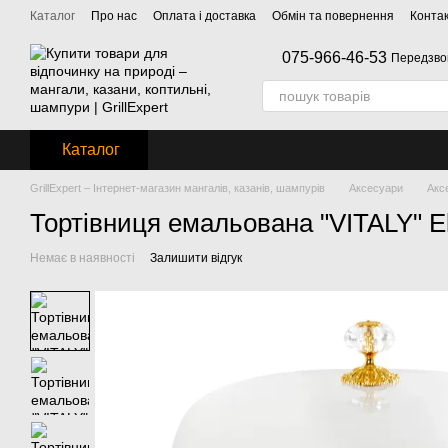
Перейти до основного контенту
Каталог
Про нас
Оплата і доставка
Обмін та повернення
Конта
075-966-46-53
Передзво
Каталог
GrillExpert – Інтернет-магазин мангалів, казанів, шампурів
Аксесуари
Акс
Тортівниця емальована "VITALY" El
Немає в наявності
Залишити відгук