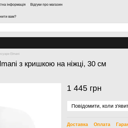
ктна інформація
Відгуки про магазин
нити вам?
есуари Elmani
mani з кришкою на ніжці, 30 см
1 445 грн
Повідомити, коли з'яви
Доставка
Оплата
Гара