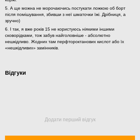
5. А ще можна не морочаючись постукати ложкою об борт
після помішування, збивши з неї шматочки їжі. Дрібниця, а
зручно)
6. І так, я вже років 15 не користуюсь ніякими іншими
сковорідками, тож забув найголовніше - абсолютно
нешкідливо. Жодних там перфтороктанових кислот або їх
«нешкідливих» замінників.
Відгуки
Додати перший відгук