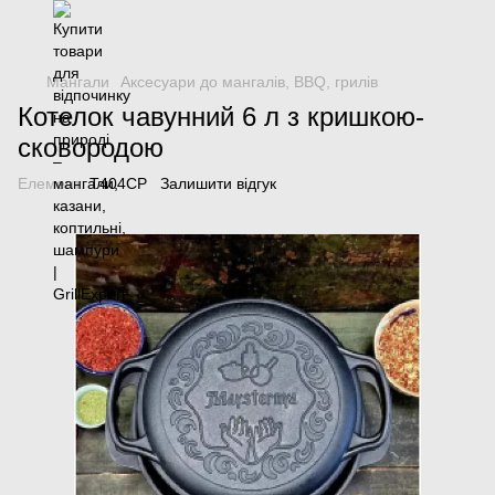
Мангали
Аксесуари до мангалів, BBQ, грилів
Котелок чавунний 6 л з кришкою-
сковородою
Елемент:
Т404СР
Залишити відгук