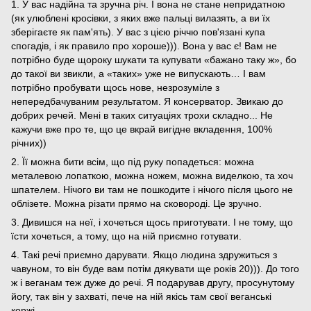
1. У вас надійна та зручна річ. І вона не стане непридатною
(як улюблені кросівки, з яких вже пальці вилазять, а ви їх
зберігаєте як пам'ять). У вас з цією річчю пов'язані купа
спогадів, і як правило про хороше))). Вона у вас є! Вам не
потрібно буде щороку шукати та купувати «бажано таку ж», бо
до такої ви звикли, а «таких» уже не випускають… І вам
потрібно пробувати щось нове, незрозуміле з
непередбачуваним результатом. Я консерватор. Звикаю до
добрих речей. Мені в таких ситуаціях трохи складно... Не
кажучи вже про те, що це вкрай вигідне вкладення, 100%
річних))
2. Її можна бити всім, що під руку попадеться: можна
металевою лопаткою, можна ножем, можна виделкою, та хоч
шпателем. Нічого ви там не пошкодите і нічого після цього не
облізете. Можна різати прямо на сковороді. Це зручно.
3. Дивишся на неї, і хочеться щось приготувати. І не тому, що
їсти хочеться, а тому, що на ній приємно готувати.
4. Такі речі приємно дарувати. Якщо людина здружиться з
чавуном, то він буде вам потім дякувати ще років 20))). До того
ж і веганам теж дуже до речі. Я подарував другу, просунутому
йогу, так він у захваті, пече на ній якісь там свої веганські
коржі.