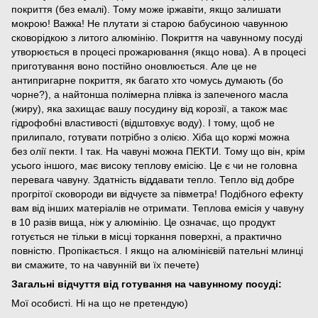
покриття (без емалі). Тому може іржавіти, якщо залишати
мокрою! Важка! Не плутати зі старою бабусиною чавунною
сковорідкою з литого алюмінію. Покриття на чавунному посуді
утворюється в процесі прожарювання (якщо нова). А в процесі
приготування воно постійно оновлюється. Але це не
антипригарне покриття, як багато хто чомусь думають (бо
чорне?), а найтонша полімерна плівка із запеченого масла
(жиру), яка захищає вашу посудину від корозії, а також має
гідрофобні властивості (відштовхує воду). І тому, щоб не
прилипало, готувати потрібно з олією. Хіба що коржі можна
без олії пекти. І так. На чавуні можна ПЕКТИ. Тому що він, крім
усього іншого, має високу теплову емісію. Це є чи не головна
перевага чавуну. Здатність віддавати тепло. Тепло від добре
прогрітої сковороди ви відчуєте за півметра! Подібного ефекту
вам від інших матеріалів не отримати. Теплова емісія у чавуну
в 10 разів вища, ніж у алюмінію. Це означає, що продукт
готується не тільки в місці торкання поверхні, а практично
повністю. Пропікається. І якщо на алюмінієвій пательні млинці
ви смажите, то на чавунній ви їх печете)
Загальні відчуття від готування на чавунному посуді:
Мої особисті. Ні на що не претендую)