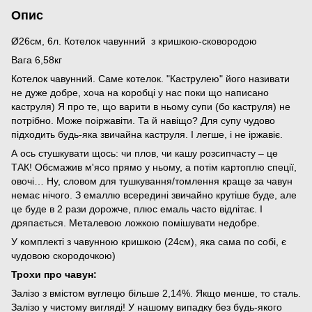
Опис
Ø26см, 6л. Котелок чавунний з кришкою-сковородою
Вага 6,58кг
Котелок чавунний. Саме котелок. "Каструлею" його називати
не дуже добре, хоча на коробці у нас поки що написано
каструля) Я про те, що варити в ньому супи (бо каструля) не
потрібно. Може поіржавіти. Та й навіщо? Для супу чудово
підходить будь-яка звичайна каструля. І легше, і не іржавіє.
А ось стушкувати щось: чи плов, чи кашу розсипчасту – це
ТАК! Обсмажив м'ясо прямо у ньому, а потім картоплю спеції,
овочі… Ну, словом для тушкування/томлення краще за чавун
немає нічого. З емаллю всередині звичайно крутіше буде, але
це буде в 2 рази дорожче, плюс емаль часто відлітає. І
дряпається. Металевою ложкою помішувати недобре.
У комплекті з чавунною кришкою (24см), яка сама по собі, є
чудовою скородочкою)
Трохи про чавун:
Залізо з вмістом вуглецю більше 2,14%. Якщо менше, то сталь.
Залізо у чистому вигляді! У нашому випадку без будь-якого