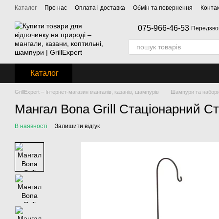
Перейти до основного контенту
Каталог
Про нас
Оплата і доставка
Обмін та повернення
Конта
075-966-46-53
Передзво
Каталог
GrillExpert – Інтернет-магазин мангалів, казанів, шампурів
Шампури та набор
Мангал Bona Grill Стаціонарний С
В наявності
Залишити відгук