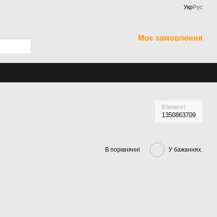
Укр
Рус
Моє замовлення
Елемент
1350863709
В порівнянні
У бажаннях.