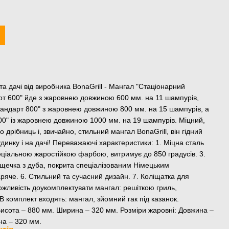
а дачі від виробника BonaGrill - Мангал "Стаціонарний
рт 600" йде з жаровнею довжиною 600 мм. на 11 шампурів,
тандарт 800" з жаровнею довжиною 800 мм. на 15 шампурів, а
00" із жаровнею довжиною 1000 мм. на 19 шампурів. Міцний,
 дрібниць і, звичайно, стильний мангал BonaGrill, він гідний
динку і на дачі! Переважаючі характеристики: 1. Міцна сталь
еціальною жаростійкою фарбою, витримує до 850 градусів. 3.
ощечка з дуба, покрита спеціалізованим Німецьким
аряче. 6. Стильний та сучасний дизайн. 7. Коліщатка для
ожливість доукомплектувати мангал: решіткою гриль,
 В комплект входять: мангал, зйомний гак під казанок.
исота – 880 мм. Ширина – 320 мм. Розміри жаровні: Довжина –
на – 320 мм.