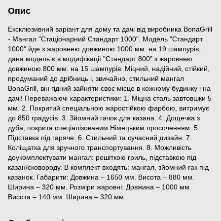
Опис
Ексклюзивний варіант для дому та дачі від виробника BonaGrill
- Мангал "Стаціонарний Стандарт 1000". Модель "Стандарт
1000" йде з жаровнею довжиною 1000 мм. на 19 шампурів,
дана модель є в модифікації "Стандарт 800" з жаровнею
довжиною 800 мм. на 15 шампурів. Міцний, надійний, стійкий,
продуманий до дрібниць і, звичайно, стильний мангал
BonaGrill, він гідний зайняти своє місце в кожному будинку і на
дачі! Переважаючі характеристики: 1. Міцна сталь завтовшки 5
мм. 2. Покритий спеціальною жаростійкою фарбою, витримує
до 850 градусів. 3. Зйомний гачок для казана. 4. Дощечка з
дуба, покрита спеціалізованим Німецьким просоченням. 5.
Підставка під гаряче. 6. Стильний та сучасний дизайн. 7.
Коліщатка для зручного транспортування. 8. Можливість
доукомплектувати мангал: решіткою гриль, підставкою під
казан/сковороду. В комплект входять: мангал, зйомний гак під
казанок. Габарити: Довжина – 1650 мм. Висота – 880 мм.
Ширина – 320 мм. Розміри жаровні: Довжина – 1000 мм.
Висота – 140 мм. Ширина – 320 мм.