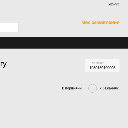
Укр
Рус
Моє замовлення
гу
Елемент
1080130100008
В порівнянні
У бажаннях.