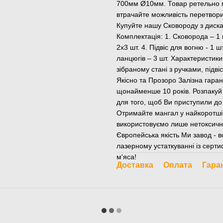
700мм Ø10мм. Товар ретельно па
втрачайте можливість перетвори
Купуйте нашу Сковороду з диска
Комплектація: 1. Сковорода – 1 шт
2х3 шт. 4. Підвіс для вогню - 1 ш
ланцюгів – 3 шт. Характеристи
зібраному стані з ручками, підв
Якісно та Прозоро Залізна гара
щонайменше 10 років. Розпакуй
для того, щоб Ви приступили до
Отримайте мангал у найкоротші т
використовуємо лише нетоксичн
Європейська якість Ми завод - 
лазерному устаткуванні із сертиф
м'яса!
Доставка
Оплата
Гара