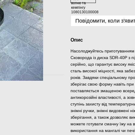
Повідомити, коли з'яви
Опис
Насолоджуйтесь приготуванням н
Сковорода із диска SDR-40P з п
серійно, що гарантує високу як
сталь високої міцності, яка заб
років. Завдяки спеціальному пр
зберігає свою форму навіть при
поставляється змащеною всеред
антикорозійні властивості, а з
ступінь захисту від температурн
знімні ручки, знімні видовжені н
зберігання, а також дозволяє ви
можете готувати смачну їжу на в
використання на мангалі чи печ