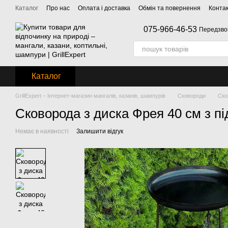
Перейти до основного контенту
Каталог
Про нас
Оплата і доставка
Обмін та повернення
Конта
075-966-46-53
Передзво
Каталог
GrillExpert – Інтернет-магазин мангалів, казанів, шампурів
Сковороди
Ско
Сковорода з диска Фрея 40 см з пі
Немає в наявності
Залишити відгук