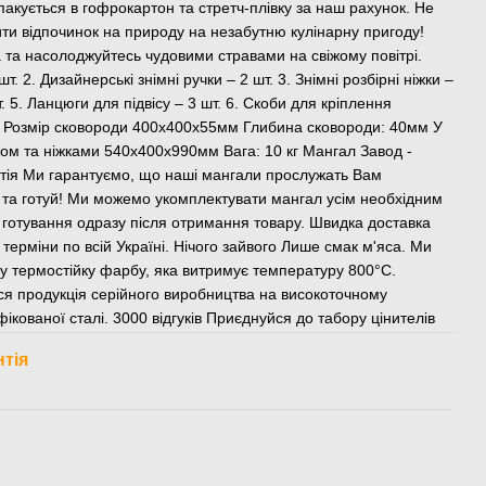
кується в гофрокартон та стретч-плівку за наш рахунок. Не
ти відпочинок на природу на незабутню кулінарну пригоду!
 та насолоджуйтесь чудовими стравами на свіжому повітрі.
. 2. Дизайнерські знімні ручки – 2 шт. 3. Знімні розбірні ніжки –
т. 5. Ланцюги для підвісу – 3 шт. 6. Скоби для кріплення
ки Розмір сковороди 400х400х55мм Глибина сковороди: 40мм У
ісом та ніжками 540х400х990мм Вага: 10 кг Мангал Завод -
нтія Ми гарантуємо, що наші мангали прослужать Вам
 та готуй! Ми можемо укомплектувати мангал усім необхідним
 готування одразу після отримання товару. Швидка доставка
ерміни по всій Україні. Нічого зайвого Лише смак м'яса. Ми
у термостійку фарбу, яка витримує температуру 800°С.
вся продукція серійного виробництва на високоточному
ікованої сталі. 3000 відгуків Приєднуйся до табору цінителів
нтія