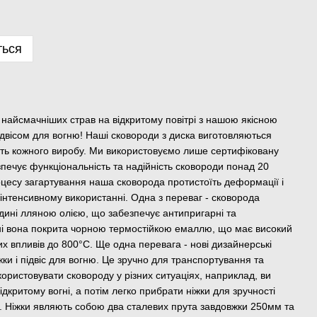
ться
айсмачніших страв на відкритому повітрі з нашою якісною
ідвісом для вогню! Наші сковороди з диска виготовляються
ість кожного виробу. Ми використовуємо лише сертифіковану
езпечує функціональність та надійність сковороди понад 20
оцесу загартування наша сковорода протистоїть деформації і
 інтенсивному використанні. Одна з переваг - сковорода
ині лляною олією, що забезпечує антипригарні та
овні вона покрита чорною термостійкою емаллю, що має високий
их впливів до 800°C. Ще одна перевага - нові дизайнерські
іжки і підвіс для вогню. Це зручно для транспортування та
користовувати сковороду у різних ситуаціях, наприклад, ви
ідкритому вогні, а потім легко прибрати ніжки для зручності
і. Ніжки являють собою два сталевих прута завдовжки 250мм та