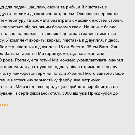
д для подачі шашлику, овочів та риби, а й підставка з
родукти теплими до закінчення трапези. Основною перевагою
и температуру та аромати без втрати смакових якостей страви.
становлюється під основним блюдом з їжею. На нижнє блюдо
хе пальне, на верхнє – шашлик. І ця страва залишатиметься
. У комплект входить: каркас, підставка під вугілля, піднос,
іаметр підставки під вугілля: 18 см Висота: 35 см Вага: 2 кг
ро Залізна гарантія Ми гарантуємо, що наші мангали
років. Розпакуй та готуй! Ми можемо укомплектувати мангал
Ви приступили до готування одразу після отримання товару.
ал у найкоротші терміни по всій Україні. Нічого зайвого Лише
лише нетоксичну термостійку фарбу, яка витримує
 якість Ми завод - вся продукція серійного виробництва на
ванні із сертифікованої сталі. 3000 відгуків Приєднуйся до
нтія