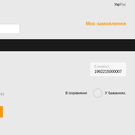
Укр
Рус
Моє замовлення
Елемент
1992215000007
рн
В порівнянні
У бажаннях.