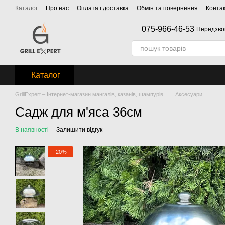
Перейти до основного контенту
Каталог
Про нас
Оплата і доставка
Обмін та повернення
Конта
075-966-46-53
Передзво
Каталог
GrillExpert – Інтернет-магазин мангалів, казанів, шампурів
Аксесуари
Садж для м'яса 36см
В наявності
Залишити відгук
−20%