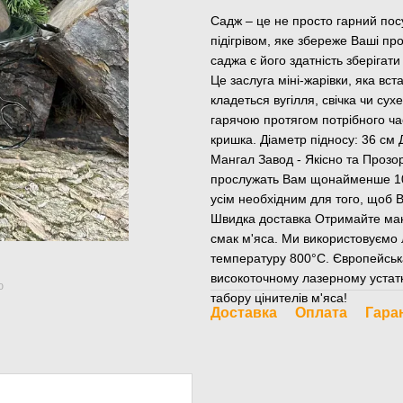
Садж – це не просто гарний посу
підігрівом, яке збереже Ваші п
саджа є його здатність зберігат
Це заслуга міні-жарівки, яка в
кладеться вугілля, свічка чи су
гарячою протягом потрібного часу
кришка. Діаметр підносу: 36 см Д
Мангал Завод - Якісно та Прозо
прослужать Вам щонайменше 10 
усім необхідним для того, щоб 
Швидка доставка Отримайте манг
смак м'яса. Ми використовуємо 
температуру 800°С. Європейська
високоточному лазерному устатку
ю
табору цінителів м'яса!
Доставка
Оплата
Гара