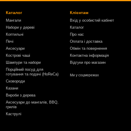
Каталог
Клієнтам
Мангали
Вхід у особистий кабінет
Набори у дереві
Каталог
Коптильні
Про нас
Печі
Оплата і доставка
Аксесуари
Обмін та повернення
Кострові чаші
Контактна інформація
Шампури та набори
Відгуки про магазин
Порційний посуд для
готування та подачі (HoReCa)
Ми у соцмережах
Сковороди
Казани
Вироби з дерева
Аксесуари до мангалів, BBQ,
грилів
Каструлі