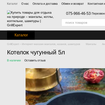
Перейти к основному контенту
Каталог
О нас
Оплата и доставка
Обмен и возврат
Контактная
075-966-46-53
Перезвон
Каталог
GrillExpert – Интернет-магазин мангалов, казанов, шампуров
Мангалы
Ак
Котелок чугунный 5л
В наличии
Оставить отзыв