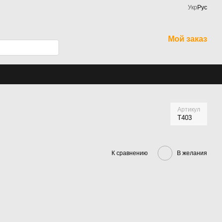
Укр
Рус
Мой заказ
Артикул
Т403
К сравнению
В желания