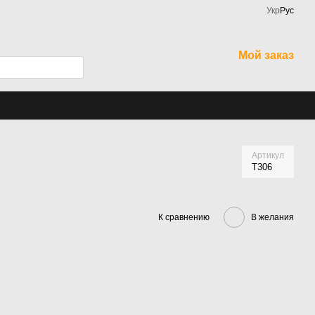
Укр
Рус
Мой заказ
Артикул
Т306
К сравнению
В желания