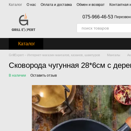
Перейти к основному контенту
Каталог
О нас
Оплата и доставка
Обмен и возврат
Контактная
075-966-46-53
Перезвон
Каталог
GrillExpert – Интернет-магазин мангалов, казанов, шампуров
Мангалы
Ак
Сковорода чугунная 28*6см с дере
В наличии
Оставить отзыв