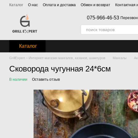
Перейти к основному контенту
Каталог
О нас
Оплата и доставка
Обмен и возврат
Контактная
075-966-46-53
Перезвон
Каталог
GrillExpert – Интернет-магазин мангалов, казанов, шампуров
Мангалы
Ак
Сковорода чугунная 24*6см
В наличии
Оставить отзыв