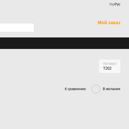
Укр
Рус
Мой заказ
Артикул
Т202
К сравнению
В желания