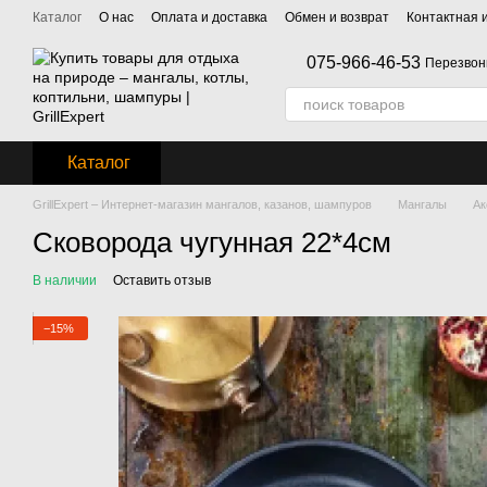
Перейти к основному контенту
Каталог
О нас
Оплата и доставка
Обмен и возврат
Контактная
075-966-46-53
Перезвон
Каталог
GrillExpert – Интернет-магазин мангалов, казанов, шампуров
Мангалы
Ак
Сковорода чугунная 22*4см
В наличии
Оставить отзыв
−15%