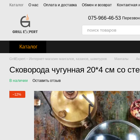
Перейти к основному контенту
Каталог
О нас
Оплата и доставка
Обмен и возврат
Контактная
075-966-46-53
Перезвон
Каталог
GrillExpert – Интернет-магазин мангалов, казанов, шампуров
Мангалы
Ак
Сковорода чугунная 20*4 см со ст
В наличии
Оставить отзыв
−12%