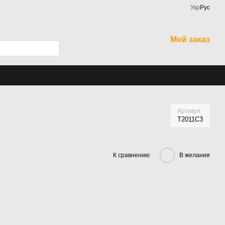
Укр
Рус
Мой заказ
Артикул
Т2011С3
К сравнению
В желания