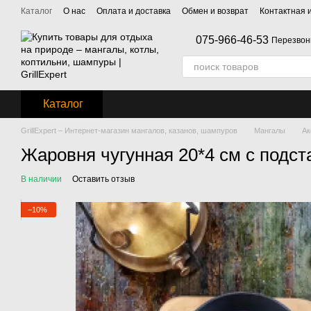
Перейти к основному контенту
Каталог
О нас
Оплата и доставка
Обмен и возврат
Контактная
075-966-46-53
Перезвон
Каталог
GrillExpert – Интернет-магазин мангалов, казанов, шампуров
Мангалы
Ак
Жаровня чугунная 20*4 см с подст
В наличии
Оставить отзыв
−10%