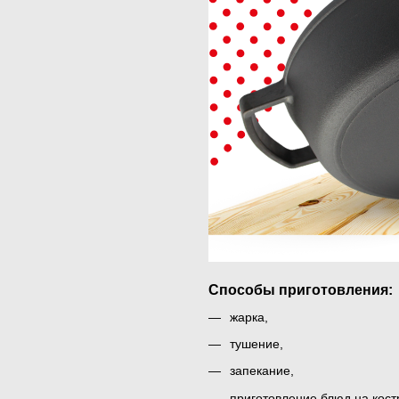
Способы приготовления:
жарка,
тушение,
запекание,
приготовление блюд на кост