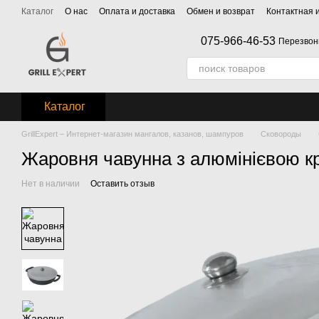
Перейти к основному контенту
Каталог
О нас
Оплата и доставка
Обмен и возврат
Контактная
075-966-46-53
Перезвон
Каталог
GrillExpert – Интернет-магазин мангалов, казанов, шампуров
Сковороды
Жаровня чавунна з алюмінієвою к
Нет в наличии
Оставить отзыв