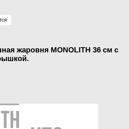
тся
нная жаровня MONOLITH 36 см с
рышкой.