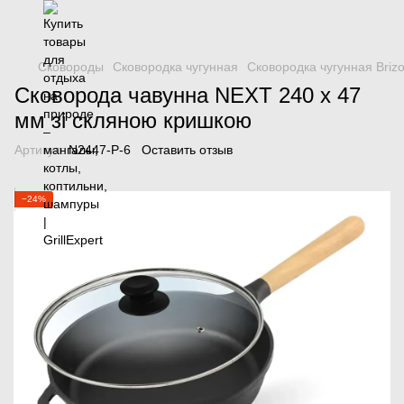
Сковороды
Сковородка чугунная
Сковородка чугунная Brizo
Сковорода чавунна NEXT 240 х 47
мм зі скляною кришкою
Артикул:
N2447-P-6
Оставить отзыв
−24%