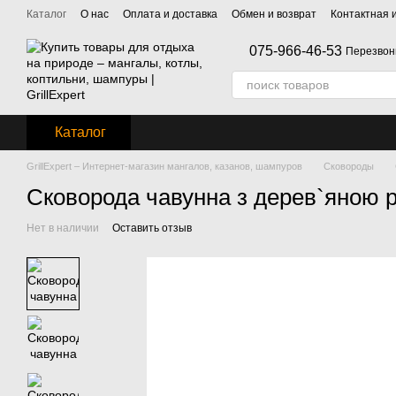
Перейти к основному контенту
Каталог
О нас
Оплата и доставка
Обмен и возврат
Контактная
075-966-46-53
Перезвон
Каталог
GrillExpert – Интернет-магазин мангалов, казанов, шампуров
Сковороды
Сковорода чавунна з дерев`яною 
Нет в наличии
Оставить отзыв