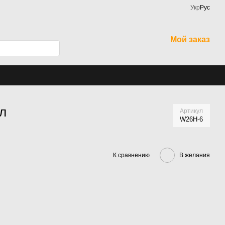
Укр
Рус
Мой заказ
л
Артикул
W26H-6
К сравнению
В желания