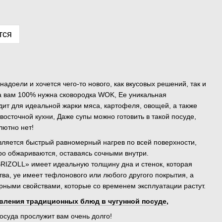
тся
адоели и хочется чего-то нового, как вкусовых решений, так и
да вам 100% нужна сковородка WOK, Ее уникальная
т для идеальной жарки мяса, картофеля, овощей, а также
осточной кухни, Даже супы можно готовить в такой посуде,
лютно нет!
ляется быстрый равномерный нагрев по всей поверхности,
ро обжариваются, оставаясь сочными внутри.
RIZOLL» имеет идеальную толщину дна и стенок, которая
тва, yе имеет тефлонового или любого другого покрытия, а
ными свойствами, которые со временем эксплуатации растут.
вления традиционных блюд в чугунной посуде
,
осуда прослужит вам очень долго!