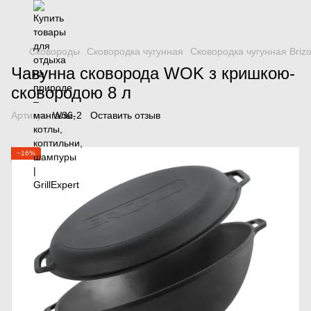
Сковороды
Сковородка чугунная
Сковородка чугунная Brizo
Чавунна сковорода WOK з кришкою-
сковородою 8 л
Артикул:
W36-2
Оставить отзыв
−16%