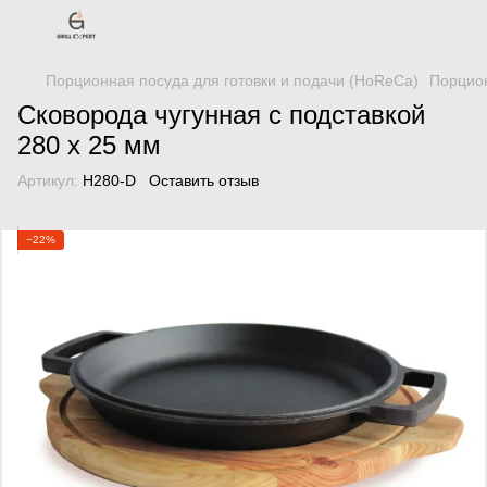
Порционная посуда для готовки и подачи (HoReCa)
Порцион
Сковорода чугунная с подставкой
280 х 25 мм
Артикул:
H280-D
Оставить отзыв
−22%