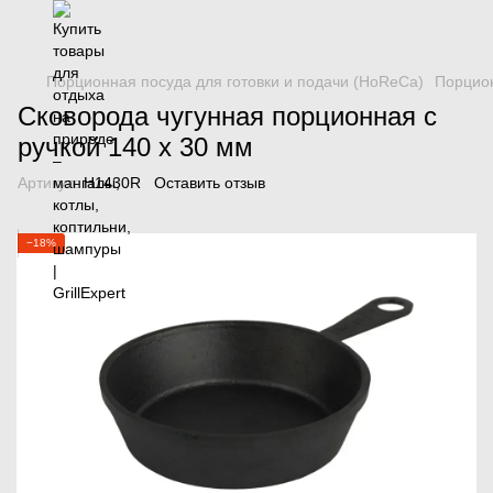
Порционная посуда для готовки и подачи (HoReCa)
Порцион
Сковорода чугунная порционная с
ручкой 140 х 30 мм
Артикул:
H1430R
Оставить отзыв
−18%