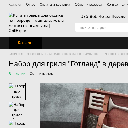
Перейти к основному контенту
Каталог
О нас
Оплата и доставка
Обмен и возврат
Контактная
075-966-46-53
Перезвон
Каталог
GrillExpert – Интернет-магазин мангалов, казанов, шампуров
Наборы в дере
Набор для гриля "Го́тланд" в дер
В наличии
Оставить отзыв