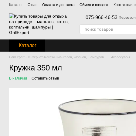
Перейти к основному контенту
Каталог
О нас
Оплата и доставка
Обмен и возврат
Контактная
075-966-46-53
Перезвон
Каталог
GrillExpert – Интернет-магазин мангалов, казанов, шампуров
Аксессуары
Кружка 350 мл
В наличии
Оставить отзыв