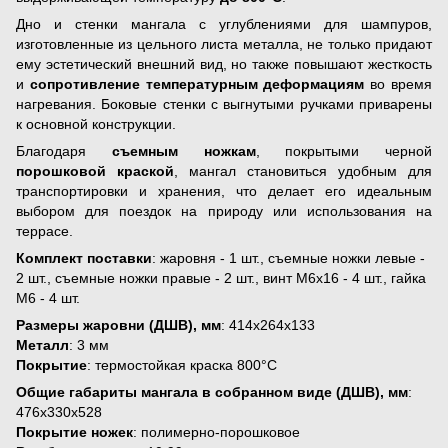
Дно и стенки мангала с углублениями для шампуров,
изготовленные из цельного листа металла, не только придают
ему эстетический внешний вид, но также повышают жесткость
и
сопротивление температурным деформациям
во время
нагревания. Боковые стенки с выгнутыми ручками приварены
к основной конструкции.
Благодаря
съемным ножкам
, покрытыми черной
порошковой краской
, мангал становиться удобным для
транспортировки и хранения, что делает его идеальным
выбором для поездок на природу или использования на
террасе.
Комплект поставки
: жаровня - 1 шт., съемные ножки левые -
2 шт., съемные ножки правые - 2 шт., винт М6х16 - 4 шт., гайка
М6 - 4 шт.
Размеры жаровни (ДШВ), мм
: 414х264х133
Металл
: 3 мм
Покрытие
: термостойкая краска 800°С
Общие габариты мангала в собранном виде (ДШВ), мм
:
476х330х528
Покрытие ножек
: полимерно-порошковое