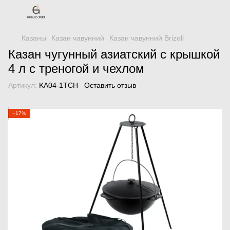
Казаны
Казан чавунний
Казан чавунний Brizoll
Казан чугунный азиатский с крышкой
4 л с треногой и чехлом
Артикул:
KA04-1TCH
Оставить отзыв
−17%