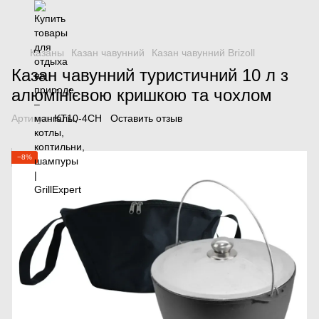
Казаны
Казан чавунний
Казан чавунний Brizoll
Казан чавунний туристичний 10 л з
алюмінієвою кришкою та чохлом
Артикул:
KT10-4CH
Оставить отзыв
−8%