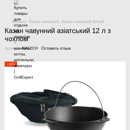
Казаны
Казан чавунний
Казан чавунний Brizoll
Казан чавунний азіатський 12 л з
чохлом
Артикул:
KA12CH
Оставить отзыв
−16%