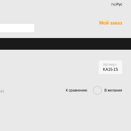
Укр
Рус
Мой заказ
Артикул
KA15-1S
рн
К сравнению
В желания