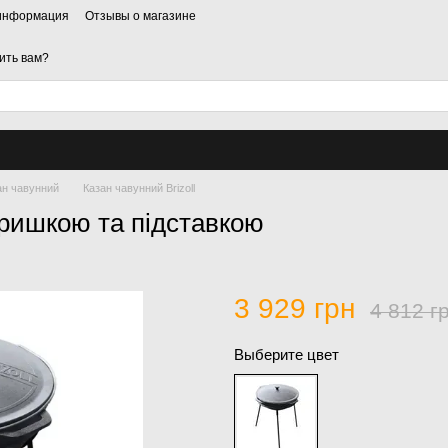
 информация
Отзывы о магазине
ить вам?
ан чавунний
Казан чавунний Brizoll
кришкою та підставкою
3 929 грн
4 812 г
Выберите цвет