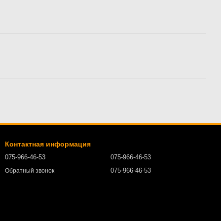
Контактная информация
075-966-46-53
075-966-46-53
075-966-46-53
Обратный звонок