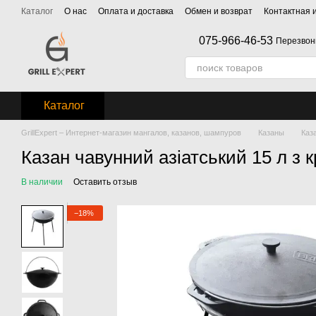
Перейти к основному контенту
Каталог
О нас
Оплата и доставка
Обмен и возврат
Контактная
075-966-46-53
Перезвон
Каталог
GrillExpert – Интернет-магазин мангалов, казанов, шампуров
Казаны
Каз
Казан чавунний азіатський 15 л з 
В наличии
Оставить отзыв
−18%