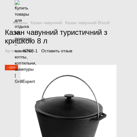
Казаны
Казан чавунний
Казан чавунний Brizoll
Казан чавунний туристичний з
кришкою 8 л
Артикул:
KT08-1
Оставить отзыв
−26%