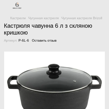
Кастрюли
Чугунная кастрюля
Чугунная кастрюля Brizoll
Кастрюля чавунна 6 л з скляною
кришкою
Артикул:
P-6L-6
Оставить отзыв