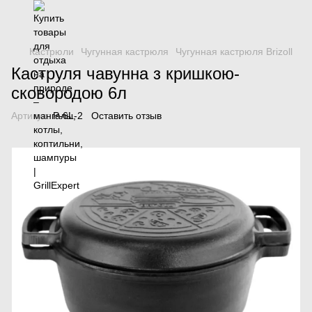
Кастрюли
Чугунная кастрюля
Чугунная кастрюля Brizoll
Каструля чавунна з кришкою-
сковородою 6л
Артикул:
P-6L-2
Оставить отзыв