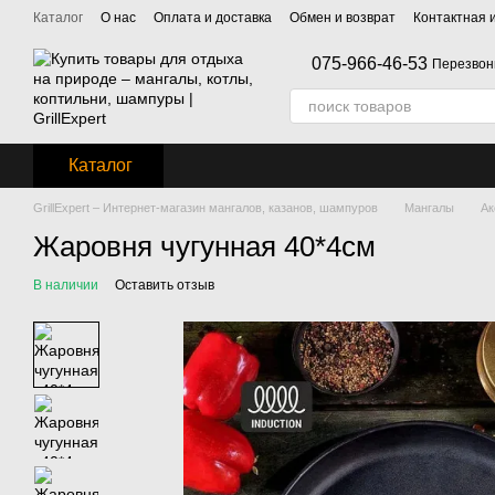
Перейти к основному контенту
Каталог
О нас
Оплата и доставка
Обмен и возврат
Контактная
075-966-46-53
Перезвон
Каталог
GrillExpert – Интернет-магазин мангалов, казанов, шампуров
Мангалы
Ак
Жаровня чугунная 40*4см
В наличии
Оставить отзыв