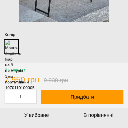
Колір
В наявності
7 950 грн
9 938 грн
Придбати
У вибране
В порівнянні