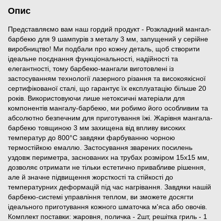
Опис
Представляємо вам наш гордий продукт - Розкладний мангал-
барбекю для 9 шампурів з металу 3 мм, запущений у серійне
виробництво! Ми подбали про кожну деталь, щоб створити
ідеальне поєднання функціональності, надійності та
елегантності, тому барбекю-мангали виготовлені із
застосуванням технології лазерного різання та високоякісної
сертифікованої сталі, що гарантує їх експлуатацію більше 20
років. Використовуючи лише нетоксичні матеріали для
компонентів мангалу-барбекю, ми робимо його особливим та
абсолютно безпечним для приготування їжі. Жарівня мангала-
барбекю товщиною 3 мм захищена від впливу високих
температур до 800°C завдяки фарбуванню чорною
термостійкою емаллю. Застосування зварених посилень
уздовж периметра, заснованих на трубах розміром 15х15 мм,
дозволяє отримати не тільки естетично привабливе рішення,
але й значне підвищення жорсткості та стійкості до
температурних деформацій під час нагрівання. Завдяки нашій
барбекю-системі управління теплом, ви зможете досягти
ідеального приготування кожного шматочка м'яса або овочів.
Комплект поставки: жаровня, поличка - 2шт, решітка гриль - 1