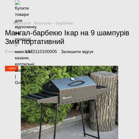
Мангали
Мангали - барбекю
Мангал-барбекю Ікар на 9 шампурів
3мм портативний
Елемент:
1070110100005
Залишити відгук
−20%