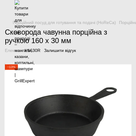
Порційний посуд для готування та подачі (HoReCa)
Порційни
Сковорода чавунна порційна з
ручкою 160 х 30 мм
Елемент:
H1630R
Залишити відгук
−13%