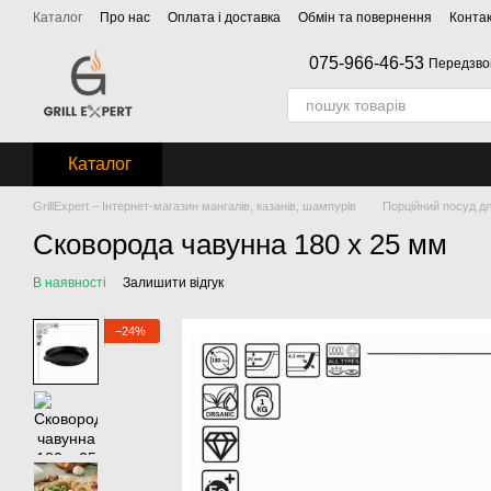
Перейти до основного контенту
Каталог
Про нас
Оплата і доставка
Обмін та повернення
Конта
075-966-46-53
Передзво
Каталог
GrillExpert – Інтернет-магазин мангалів, казанів, шампурів
Порційний посуд дл
Сковорода чавунна 180 х 25 мм
В наявності
Залишити відгук
−24%