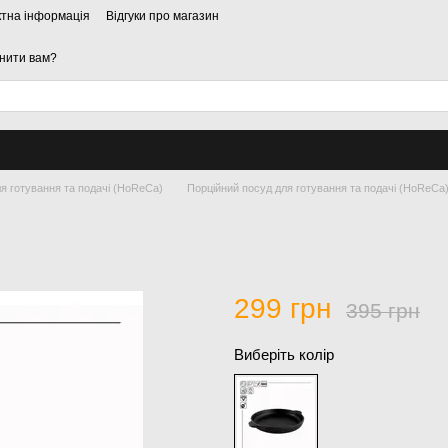
ктна інформація
Відгуки про магазин
нити вам?
я готування та подачі (HoReCa)
Порційний посуд для готування та подачі (HoReCa) 
299 грн
395 грн
Виберіть колір