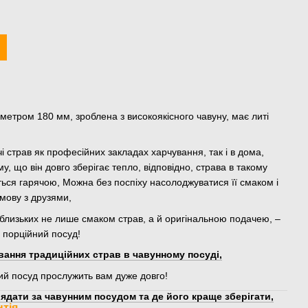
метром 180 мм, зроблена з високоякісного чавуну, має литі
 страв як професійних закладах харчування, так і в дома,
у, що він довго зберігає тепло, відповідно, страва в такому
ься гарячою, Можна без поспіху насолоджуватися її смаком і
мову з друзями,
 близьких не лише смаком страв, а й оригінальною подачею, –
 порційний посуд!
вання традиційних страв в чавунному посуді,
ий посуд прослужить вам дуже довго!
ядати за чавунним посудом та де його краще зберігати,
нтія