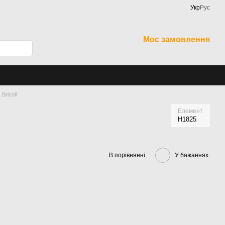
Укр
Рус
Моє замовлення
Brizoll
Елемент
H1825
В порівнянні
У бажаннях.