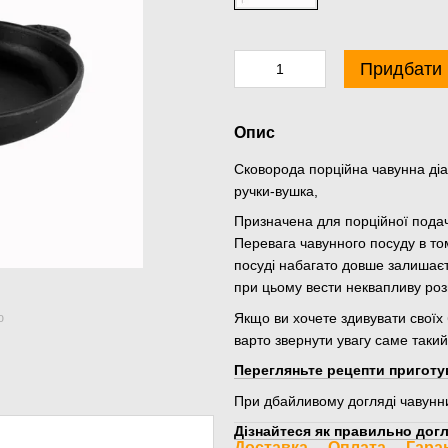
Придбати
Опис
Сковорода порційна чавунна діа
ручки-вушка,
Призначена для порційної подачі
Перевага чавунного посуду в том
посуді набагато довше залишаєт
при цьому вести неквапливу роз
Якщо ви хочете здивувати своїх
ю
варто звернути увагу саме такий
Перегляньте рецепти приготу
При дбайливому догляді чавунн
Дізнайтеся як правильно догл
Доставка
Оплата
Гара