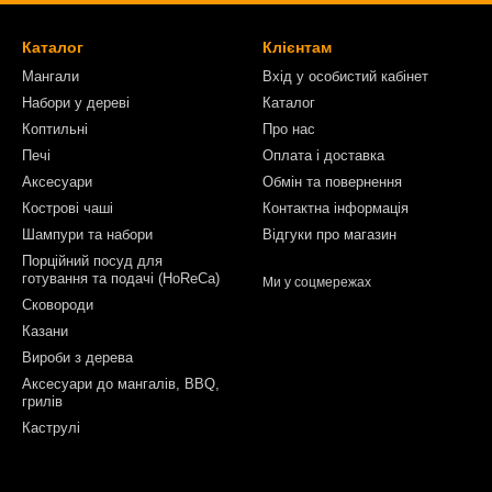
Каталог
Клієнтам
Мангали
Вхід у особистий кабінет
Набори у дереві
Каталог
Коптильні
Про нас
Печі
Оплата і доставка
Аксесуари
Обмін та повернення
Кострові чаші
Контактна інформація
Шампури та набори
Відгуки про магазин
Порційний посуд для
готування та подачі (HoReCa)
Ми у соцмережах
Сковороди
Казани
Вироби з дерева
Аксесуари до мангалів, BBQ,
грилів
Каструлі