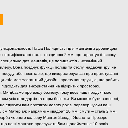
а функціональності. Наша Полиця-стіл для мангалів з дровницею
 сертифікованої сталі, товщиною 2 мм, що гарантує її високу
а спеціально для мангалів, ця полиця-стіл - незамінний
илеру. Вона поєднує функції полиці та столу, надаючи зручне
, посуду або інвентарю, що використовується при приготуванні
я-стіл має елегантний дизайн і просту конструкцію, що робить
но підходить для використання на відкритих просторах,
рі. Ми дбаємо про вашу безпеку, тому весь наш продукт має
ням усіх стандартів та норм безпеки. Ви можете бути впевнені,
но служити вам протягом довгих років, перевершуючи ваші
,5 см Матеріал: напрямні – квадрат 10 мм, смуги – сталь 2 мм,
арба чорного кольору Мангал Завод - Якісно та Прозоро
о, що наші мангали прослужать Вам щонайменше 10 років.