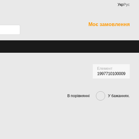
Укр
Рус
Моє замовлення
Елемент
1997710100009
В порівнянні
У бажаннях.