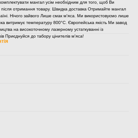
комплектувати мангал усім необхідним для того, щоб Ви
у після отримання товару. Швидка доставка Отримайте мангал
раїні. Нічого зайвого Лише смак м'яса. Ми використовуємо лише
яка витримує температуру 800°С. Європейська якість Ми завод
ництва на високоточному лазерному устаткуванні із
ків Приєднуйся до табору цінителів м'яса!
нтія