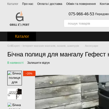
Перейти до основного контенту
Каталог
Про нас
Оплата і доставка
Обмін та повернення
Конта
075-966-46-53
Передзво
Каталог
GrillExpert – Інтернет-магазин мангалів, казанів, шампурів
Аксесуари
Бічна полиця для мангалу Гефест 
В наявності
Залишити відгук
−20%