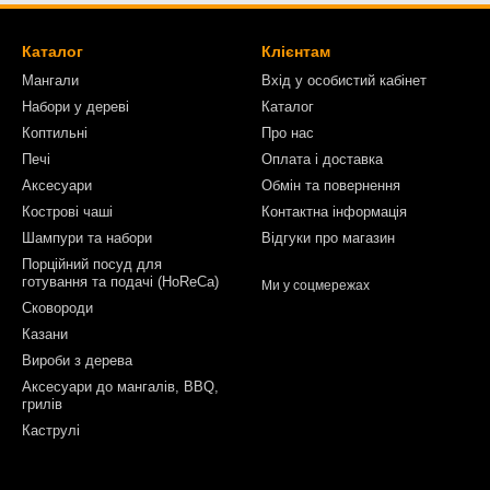
Каталог
Клієнтам
Мангали
Вхід у особистий кабінет
Набори у дереві
Каталог
Коптильні
Про нас
Печі
Оплата і доставка
Аксесуари
Обмін та повернення
Кострові чаші
Контактна інформація
Шампури та набори
Відгуки про магазин
Порційний посуд для
готування та подачі (HoReCa)
Ми у соцмережах
Сковороди
Казани
Вироби з дерева
Аксесуари до мангалів, BBQ,
грилів
Каструлі