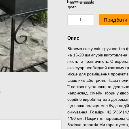
Придбати
Опис
Вітаємо вас у світі зручності т
на 15-20 шампурів виготовлена з
якість та практичність. Створен
аксесуар необхідний кожному гр
місце для розміщення продуктів
шашликів або гриля. Наша полиц
її легкою в установці та ідеаль
ю
наприклад, сімейні збори у дво
серійне виробництво з дотриман
що наша полиця-стіл буде надій
очікування. Розміри: 42,5*36*14
4*50 мм. Покриття: порошкова ф
Залізна гарантія Ми гарантуєм