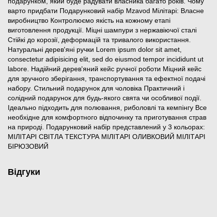
подарунком, який буде радувати власника багато років. Чому
варто придбати Подарунковий набір Mzavod Мілітарі: Власне
виробництво Контролюємо якість на кожному етапі
виготовлення продукції. Міцні шампури з нержавіючої сталі
Стійкі до корозії, деформацій та тривалого використання.
Натуральні дерев'яні ручки Lorem ipsum dolor sit amet,
consectetur adipisicing elit, sed do eiusmod tempor incididunt ut
labore. Надійний дерев'яний кейс ручної роботи Міцний кейс
для зручного зберігання, транспортування та ефектної подачі
набору. Стильний подарунок для чоловіка Практичний і
солідний подарунок для будь-якого свята чи особливої події.
Ідеально підходить для полювання, риболовлі та кемпінгу Все
необхідне для комфортного відпочинку та приготування страв
на природі. Подарунковий набір представлений у 3 кольорах:
МІЛІТАРІ СВІТЛА ТЕКСТУРА МІЛІТАРІ ОЛИВКОВИЙ МІЛІТАРІ
БІРЮЗОВИЙ
Відгуки