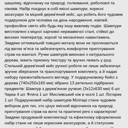
шашлику, відпочинку на природі, полювання, риболовлі та
пікніків. Набір поєднує в собі якісні шампури, корисні
аксесуари та міцний дерев'яний кейс, що робить його чудовим
подарунком для чоловіка на день народження, ювілей,
професійне свято або будь-яку іншу важливу подію. Шампури
виготовлені з міцної харчової нержавіючої сталі, стійкої до
високих температур, корозії та механічних навантажень.
Завдяки оптимальній товщині металу вони не прогинаються
під вагою м'яса та забезпечують комфортне приготування
страв на мангалі. Ручки шампурів виконані з натурального
дерева, мають приємну текстуру та зручно лежать у руці.
Стильний дерев'яний кейс ручної роботи не лише забезпечує
зручне зберігання та транспортування комплекту, а й надає
набору презентабельного вигляду. У подарунковому Кейсі з
дерева (740х250х160 мм) зібрано 13 ретельно підібраних
предметів: Шампур з дерев'яною ручкою (3х12х630 мм) 6 шт.
Чарка 4 шт. Фляга 1 шт. Мисливський ніж в чохлі 1 шт. Ліхтарик
1 шт. Подарунковий набір шампурів Мілітарі стане чудовим
вибором для тих, хто цінує якісний відпочинок на природі,
приготування страв на вогні та практичні речі з характером!
Завдяки продуманій комплектації та ефектному оформленню
набір стане не лише корисним аксесуаром, а й статусним