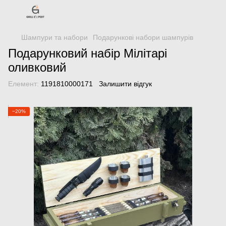
Шампури та набори
Подарункові набори шампурів
Подарунковий набір Мілітарі
оливковий
Елемент:
1191810000171
Залишити відгук
−20%