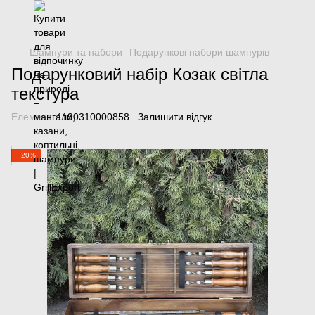
Шампури та набори
Подарункові набори шампурів
Подарунковий набір Козак світла
текстура
Елемент:
1190310000858
Залишити відгук
−20%