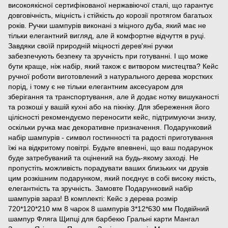
високоякісної сертифікованої нержавіючої сталі, що гарантує
довговічність, міцність і стійкість до корозії протягом багатьох
років. Ручки шампурів виконані з міцного дуба, який має не
тільки елегантний вигляд, але й комфортне відчуття в руці.
Завдяки своїй природній міцності дерев'яні ручки
забезпечують безпеку та зручність при готуванні. І що може
бути краще, ніж набір, який також є витвором мистецтва? Кейс
ручної роботи виготовлений з натурального дерева жорстких
порід, і тому є не тільки елегантним аксесуаром для
зберігання та транспортування, але й додає нотку вишуканості
та розкоші у вашій кухні або на пікніку. Для збереження його
цілісності рекомендуємо переносити кейс, підтримуючи знизу,
оскільки ручка має декоративне призначення. Подарунковий
набір шампурів - символ гостинності та радості приготування
їжі на відкритому повітрі. Будьте впевнені, що ваш подарунок
буде затребуваний та оцінений на будь-якому заході. Не
пропустіть можливість порадувати ваших близьких чи друзів
цим розкішним подарунком, який поєднує в собі високу якість,
елегантність та зручність. Замовте Подарунковий набір
шампурів зараз! В комплекті: Кейс з дерева розмір
720*120*210 мм 8 чарок 8 шампурів 3*12*630 мм Подвійний
шампур Фляга Щипці для барбекю Гральні карти Мангал