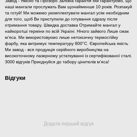
Завод - Якісно та Прозоро Залізна гарантія Ми гарантуємо, що
наші мангали прослужать Вам щонайменше 10 років. Розпакуй
та готуй! Ми можемо укомплектувати мангал усім необхідним
для того, щоб Ви приступили до готування одразу після
отримання товару. Швидка доставка Отримайте мангал у
найкоротші терміни по всій Україні. Нічого зайвого Лише смак
м'яса. Ми використовуємо лише нетоксичну термостійку
фарбу, яка витримує температуру 800°С. Європейська якість
Ми завод - вся продукція серійного виробництва на
високоточному лазерному устаткуванні із сертифікованої сталі.
3000 відгуків Приєднуйся до табору цінителів м'яса!
Відгуки
Додати перший відгук