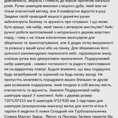
довговічність, міцність і стійкість до корозії протягом багатьох
років. Ручки шампурів виконані з міцного дуба, який має не
тільки елегантний вигляд, але й комфортне відчуття в руці.
Завдяки своїй природній міцності дерев'яні ручки
забезпечують безпеку та зручність при готуванні. І що може
бути краще, ніж набір, який також є витвором мистецтва? Кейс
ручної роботи виготовлений з натурального дерева жорстких
порід, і тому є не тільки елегантним аксесуаром для
зберігання та транспортування, але й додає нотку вишуканості
та розкоші у вашій кухні або на пікніку. Для збереження його
цілісності рекомендуємо переносити кейс, підтримуючи знизу,
оскільки ручка має декоративне призначення. Подарунковий
набір шампурів - символ гостинності та радості приготування
їжі на відкритому повітрі. Будьте впевнені, що ваш подарунок
буде затребуваний та оцінений на будь-якому заході. Не
пропустіть можливість порадувати ваших близьких чи друзів
цим розкішним подарунком, який поєднує в собі високу якість,
елегантність та зручність. Замовте Подарунковий набір
шампурів зараз! У комплекті: Кейс з дерева розмір
720*120*210 мм 6 шампурів 3*12*630 мм 2 підставки для
шампурів (альтернатива мангалу) вилка для зняття м'яса 6
тарілок 6 виделок 6 ложок Складний ніж Турбозапальничка
Сокира Мангал Завод - Якісно та Прозоро Залізна гарантія Ми