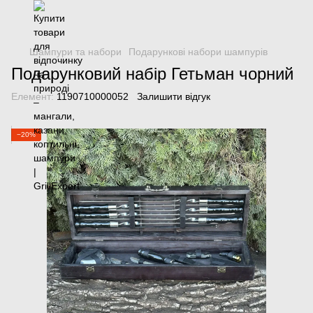
Шампури та набори
Подарункові набори шампурів
Подарунковий набір Гетьман чорний
Елемент:
1190710000052
Залишити відгук
−20%