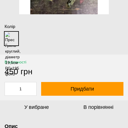
Колір
В наявності
450 грн
Придбати
У вибране
В порівнянні
Опис