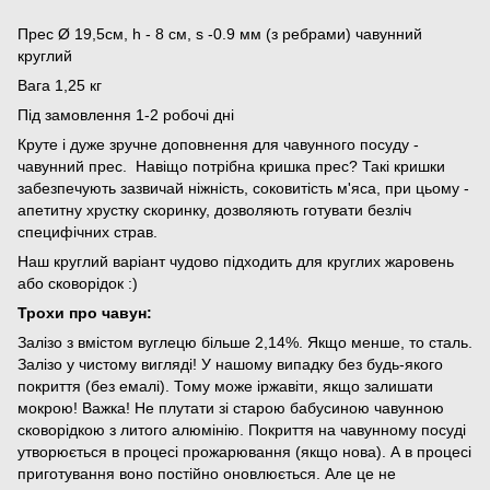
Прес Ø 19,5см, h - 8 см, s -0.9 мм (з ребрами) чавунний
круглий
Вага 1,25 кг
Під замовлення 1-2 робочі дні
Круте і дуже зручне доповнення для чавунного посуду -
чавунний прес. Навіщо потрібна кришка прес? Такі кришки
забезпечують зазвичай ніжність, соковитість м'яса, при цьому -
апетитну хрустку скоринку, дозволяють готувати безліч
специфічних страв.
Наш круглий варіант чудово підходить для круглих жаровень
або сковорідок :)
Трохи про чавун:
Залізо з вмістом вуглецю більше 2,14%. Якщо менше, то сталь.
Залізо у чистому вигляді! У нашому випадку без будь-якого
покриття (без емалі). Тому може іржавіти, якщо залишати
мокрою! Важка! Не плутати зі старою бабусиною чавунною
сковорідкою з литого алюмінію. Покриття на чавунному посуді
утворюється в процесі прожарювання (якщо нова). А в процесі
приготування воно постійно оновлюється. Але це не