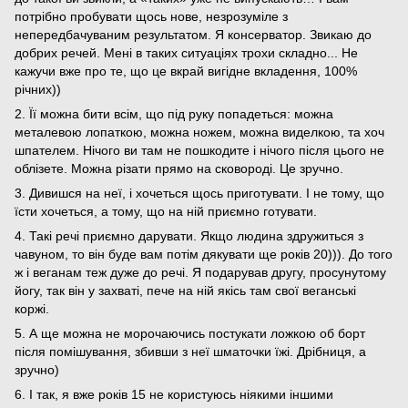
потрібно пробувати щось нове, незрозуміле з
непередбачуваним результатом. Я консерватор. Звикаю до
добрих речей. Мені в таких ситуаціях трохи складно... Не
кажучи вже про те, що це вкрай вигідне вкладення, 100%
річних))
2. Її можна бити всім, що під руку попадеться: можна
металевою лопаткою, можна ножем, можна виделкою, та хоч
шпателем. Нічого ви там не пошкодите і нічого після цього не
облізете. Можна різати прямо на сковороді. Це зручно.
3. Дивишся на неї, і хочеться щось приготувати. І не тому, що
їсти хочеться, а тому, що на ній приємно готувати.
4. Такі речі приємно дарувати. Якщо людина здружиться з
чавуном, то він буде вам потім дякувати ще років 20))). До того
ж і веганам теж дуже до речі. Я подарував другу, просунутому
йогу, так він у захваті, пече на ній якісь там свої веганські
коржі.
5. А ще можна не морочаючись постукати ложкою об борт
після помішування, збивши з неї шматочки їжі. Дрібниця, а
зручно)
6. І так, я вже років 15 не користуюсь ніякими іншими