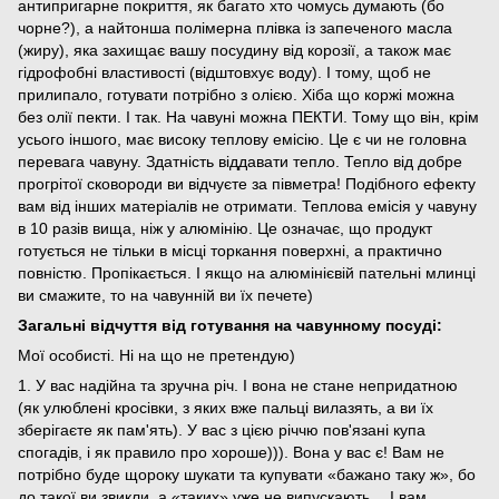
антипригарне покриття, як багато хто чомусь думають (бо
чорне?), а найтонша полімерна плівка із запеченого масла
(жиру), яка захищає вашу посудину від корозії, а також має
гідрофобні властивості (відштовхує воду). І тому, щоб не
прилипало, готувати потрібно з олією. Хіба що коржі можна
без олії пекти. І так. На чавуні можна ПЕКТИ. Тому що він, крім
усього іншого, має високу теплову емісію. Це є чи не головна
перевага чавуну. Здатність віддавати тепло. Тепло від добре
прогрітої сковороди ви відчуєте за півметра! Подібного ефекту
вам від інших матеріалів не отримати. Теплова емісія у чавуну
в 10 разів вища, ніж у алюмінію. Це означає, що продукт
готується не тільки в місці торкання поверхні, а практично
повністю. Пропікається. І якщо на алюмінієвій пательні млинці
ви смажите, то на чавунній ви їх печете)
Загальні відчуття від готування на чавунному посуді:
Мої особисті. Ні на що не претендую)
1. У вас надійна та зручна річ. І вона не стане непридатною
(як улюблені кросівки, з яких вже пальці вилазять, а ви їх
зберігаєте як пам'ять). У вас з цією річчю пов'язані купа
спогадів, і як правило про хороше))). Вона у вас є! Вам не
потрібно буде щороку шукати та купувати «бажано таку ж», бо
до такої ви звикли, а «таких» уже не випускають… І вам