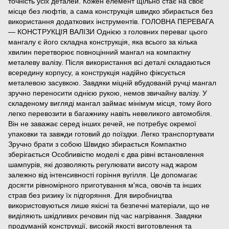
точність усіх деталей. Кожен елемент щільно стає на своє
місце без люфтів, а сама конструкція швидко збирається без
використання додаткових інструментів. ГОЛОВНА ПЕРЕВАГА
— КОНСТРУКЦІЯ ВАЛІЗИ Однією з головних переваг цього
мангалу є його складна конструкція, яка всього за кілька
хвилин перетворює повноцінний мангал на компактну
металеву валізу. Після використання всі деталі складаються
всередину корпусу, а конструкція надійно фіксується
металевою засувкою. Завдяки міцній вбудованій ручці мангал
зручно переносити однією рукою, немов звичайну валізу. У
складеному вигляді мангал займає мінімум місця, тому його
легко перевозити в багажнику навіть невеликого автомобіля.
Він не заважає серед інших речей, не потребує окремої
упаковки та завжди готовий до поїздки. Легко транспортувати
Зручно брати з собою Швидко збирається Компактно
зберігається Особливістю моделі є два рівні встановлення
шампурів, які дозволяють регулювати висоту над жаром
залежно від інтенсивності горіння вугілля. Це допомагає
досягти рівномірного приготування м'яса, овочів та інших
страв без ризику їх підгоряння. Для виробництва
використовуються лише якісні та безпечні матеріали, що не
виділяють шкідливих речовин під час нагрівання. Завдяки
продуманій конструкції, високій якості виготовлення та