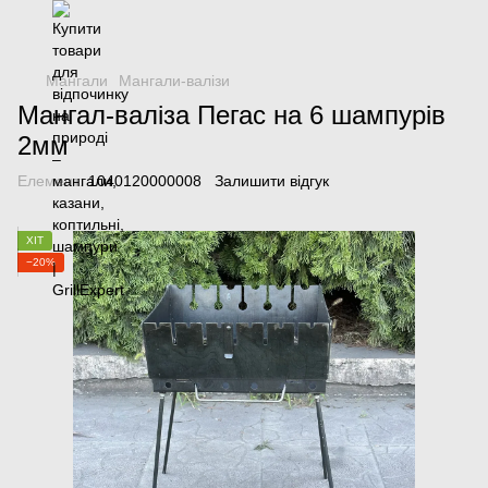
Мангали
Мангали-валізи
Мангал-валіза Пегас на 6 шампурів
2мм
Елемент:
1040120000008
Залишити відгук
ХІТ
−20%