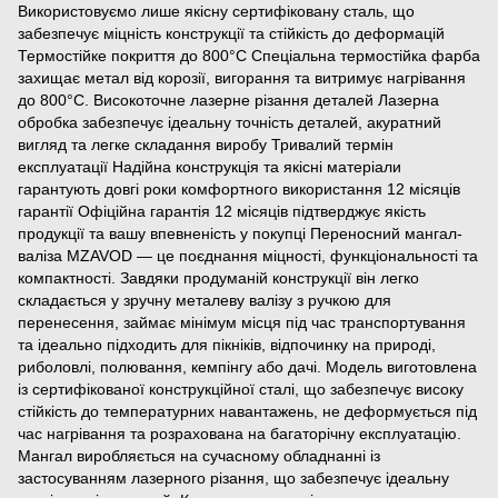
Використовуємо лише якісну сертифіковану сталь, що
забезпечує міцність конструкції та стійкість до деформацій
Термостійке покриття до 800°C Спеціальна термостійка фарба
захищає метал від корозії, вигорання та витримує нагрівання
до 800°C. Високоточне лазерне різання деталей Лазерна
обробка забезпечує ідеальну точність деталей, акуратний
вигляд та легке складання виробу Тривалий термін
експлуатації Надійна конструкція та якісні матеріали
гарантують довгі роки комфортного використання 12 місяців
гарантії Офіційна гарантія 12 місяців підтверджує якість
продукції та вашу впевненість у покупці Переносний мангал-
валіза MZAVOD — це поєднання міцності, функціональності та
компактності. Завдяки продуманій конструкції він легко
складається у зручну металеву валізу з ручкою для
перенесення, займає мінімум місця під час транспортування
та ідеально підходить для пікніків, відпочинку на природі,
риболовлі, полювання, кемпінгу або дачі. Модель виготовлена
із сертифікованої конструкційної сталі, що забезпечує високу
стійкість до температурних навантажень, не деформується під
час нагрівання та розрахована на багаторічну експлуатацію.
Мангал виробляється на сучасному обладнанні із
застосуванням лазерного різання, що забезпечує ідеальну