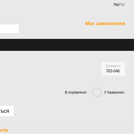
Укр
Рус
Моє замовлення
Елемент
763-046
В порівнянні
У бажаннях.
ться
нтія