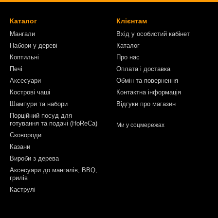
Каталог
Клієнтам
Мангали
Вхід у особистий кабінет
Набори у дереві
Каталог
Коптильні
Про нас
Печі
Оплата і доставка
Аксесуари
Обмін та повернення
Кострові чаші
Контактна інформація
Шампури та набори
Відгуки про магазин
Порційний посуд для
готування та подачі (HoReCa)
Ми у соцмережах
Сковороди
Казани
Вироби з дерева
Аксесуари до мангалів, BBQ,
грилів
Каструлі