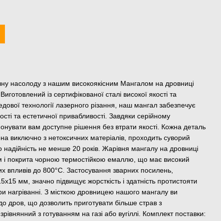
чну насолоду з нашим високоякісним Мангалом на дровниці
Виготовлений із сертифікованої сталі високої якості та
едової технології лазерного різання, наш мангал забезпечує
ті та естетичної привабливості. Завдяки серійному
нувати вам доступне рішення без втрати якості. Кожна деталь
на виключно з нетоксичних матеріалів, проходить суворий
о надійність не менше 20 років. Жарівня мангалу на дровниці
м і покрита чорною термостійкою емаллю, що має високий
их впливів до 800°C. Застосування зварних посилень,
5х15 мм, значно підвищує жорсткість і здатність протистояти
 нагріванні. З місткою дровницею нашого мангалу ви
до дров, що дозволить приготувати більше страв з
івнянний з готуванням на газі або вугіллі. Комплект поставки: