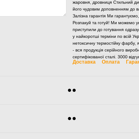
жаровня, дровниця Стильний диз
його чудовим доповненням до ва
Залізна гарантія Ми гарантуєм
Розпакуй та готуй! Ми можемо у
приступили до готування одраз
у найкоротші терміни по всій Ук
нетоксичну термостійку фарбу, 
- вся продукція серійного вироб
сертифікованої сталі. 3000 відгу
Доставка
Оплата
Гара