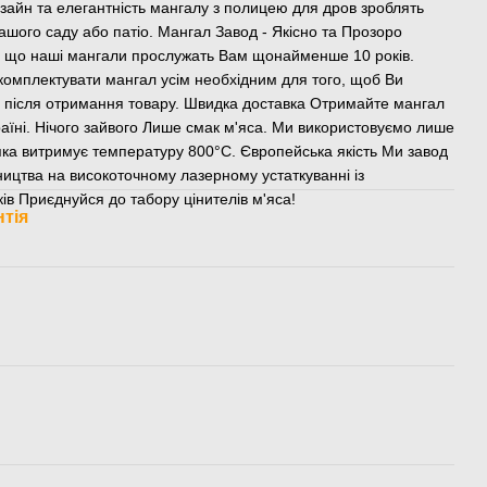
айн та елегантність мангалу з полицею для дров зроблять
шого саду або патіо. Мангал Завод - Якісно та Прозоро
о, що наші мангали прослужать Вам щонайменше 10 років.
комплектувати мангал усім необхідним для того, щоб Ви
у після отримання товару. Швидка доставка Отримайте мангал
раїні. Нічого зайвого Лише смак м'яса. Ми використовуємо лише
яка витримує температуру 800°С. Європейська якість Ми завод
ництва на високоточному лазерному устаткуванні із
ків Приєднуйся до табору цінителів м'яса!
нтія