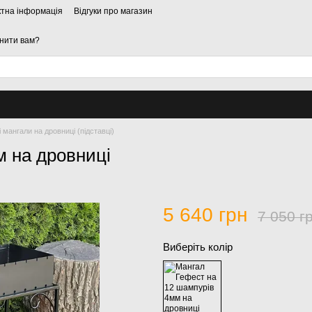
ктна інформація
Відгуки про магазин
нити вам?
 мангали на дровниці (підставці)
м на дровниці
5 640 грн
7 050 г
Виберіть колір