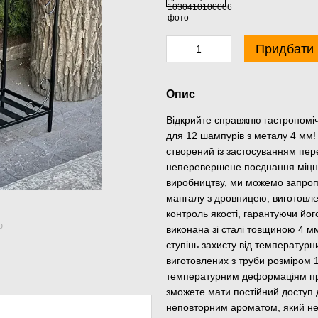
Придбати
Опис
Відкрийте справжню гастрономі
для 12 шампурів з металу 4 мм! 
створений із застосуванням пер
неперевершене поєднання міцнос
виробництву, ми можемо запропо
мангалу з дровницею, виготовле
контроль якості, гарантуючи йог
ю
виконана зі сталі товщиною 4 м
ступінь захисту від температурн
виготовлених з труби розміром 1
температурним деформаціям при
зможете мати постійний доступ 
неповторним ароматом, який незр