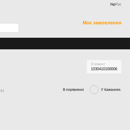
Укр
Рус
Моє замовлення
Елемент
1030410100006
рн
В порівнянні
У бажаннях.