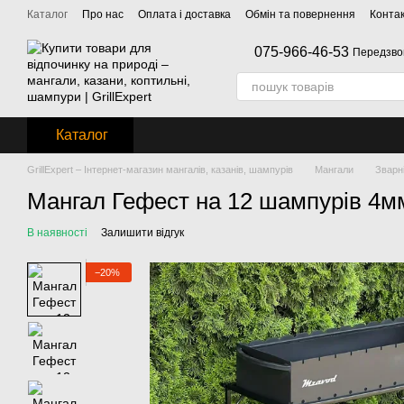
Перейти до основного контенту
Каталог
Про нас
Оплата і доставка
Обмін та повернення
Конта
075-966-46-53
Передзво
Каталог
GrillExpert – Інтернет-магазин мангалів, казанів, шампурів
Мангали
Зварні
Мангал Гефест на 12 шампурів 4м
В наявності
Залишити відгук
−20%