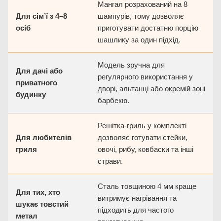
Мангал розрахований на 8
Для сім’ї з 4–8
шампурів, тому дозволяє
осіб
приготувати достатню порцію
шашлику за один підхід.
Модель зручна для
Для дачі або
регулярного використання у
приватного
дворі, альтанці або окремій зоні
будинку
барбекю.
Решітка-гриль у комплекті
Для любителів
дозволяє готувати стейки,
гриля
овочі, рибу, ковбаски та інші
страви.
Сталь товщиною 4 мм краще
Для тих, хто
витримує нагрівання та
шукає товстий
підходить для частого
метал