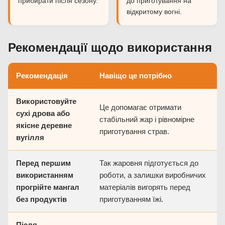
прибирати після сезону.
до приготування на
відкритому вогні.
Рекомендації щодо використання
Рекомендація
Навіщо це потрібно
Використовуйте
Це допомагає отримати
сухі дрова або
стабільний жар і рівномірне
якісне деревне
приготування страв.
вугілля
Перед першим
Так жаровня підготується до
використанням
роботи, а залишки виробничих
прогрійте мангал
матеріалів вигорять перед
без продуктів
приготуванням їжі.
Після