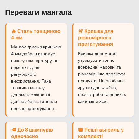
Переваги мангала
🔥 Сталь товщиною
🍖 Кришка для
4 мм
рівномірного
приготування
Мангал гриль з кришкою
Кришка допомагає
4 мм добре витримує
утримувати тепло
високу температуру та
всередині жаровні та
підходить для
рівномірніше пропікати
регулярного
продукти. Це особливо
використання. Така
зручно для стейків,
товщина металу
овочів, риби та великих
допомагає жаровні
шматків м’яса.
довше зберігати тепло
під час приготування.
🥩 До 8 шампурів
🍔 Решітка-гриль у
одночасно
комплекті