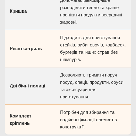
Допомагає рівномірніше
розподіляти тепло та краще
Кришка
пропікати продукти всередині
жаровні.
Підходить для приготування
стейків, риби, овочів, ковбасок,
Решітка-гриль
бургерів та інших страв без
шампурів.
Дозволяють тримати поруч
посуд, спеції, продукти, соуси
Дві бічні полиці
та аксесуари для
приготування.
Потрібен для збирання та
Комплект
надійної фіксації елементів
кріплень
конструкції.