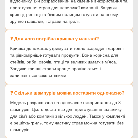
відпочинку. Він розрахований на сімейне використання та
приготування страв для невеликої компанії. Завдяки
кришці, решітці та бічним полицям готувати на ньому
зручно і шашлик, і страви на грилі.
❓ Для чого потрібна кришка у мангалі?
Кришка допомагає утримувати тепло всередині жаровні
та рівномірніше готувати продукти. Вона корисна для
стейків, риби, овочів, птиці та великих шматків м’яса.
Завдяки кришці страви краще пропікаються і
залишаються соковитішими.
❓ Скільки шампурів можна поставити одночасно?
Модель розрахована на одночасне використання до 8
шампурів. Цього достатньо для приготування шашлику
для сім’ї або компанії з кількох людей. Також у комплекті
є решітка-гриль, тому частину страв можна готувати без
шампурів.