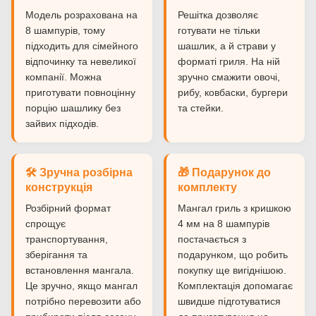
Модель розрахована на
Решітка дозволяє
8 шампурів, тому
готувати не тільки
підходить для сімейного
шашлик, а й страви у
відпочинку та невеликої
форматі гриля. На ній
компанії. Можна
зручно смажити овочі,
приготувати повноцінну
рибу, ковбаски, бургери
порцію шашлику без
та стейки.
зайвих підходів.
🛠 Зручна розбірна
🎁 Подарунок до
конструкція
комплекту
Розбірний формат
Мангал гриль з кришкою
спрощує
4 мм на 8 шампурів
транспортування,
постачається з
зберігання та
подарунком, що робить
встановлення мангала.
покупку ще вигіднішою.
Це зручно, якщо мангал
Комплектація допомагає
потрібно перевозити або
швидше підготуватися