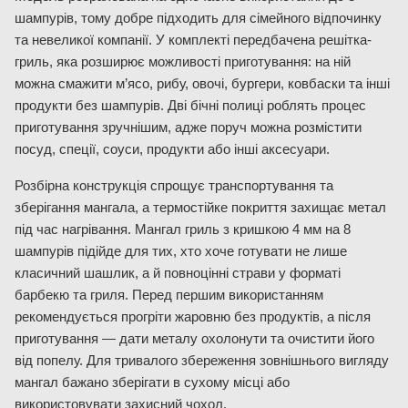
шампурів, тому добре підходить для сімейного відпочинку
та невеликої компанії. У комплекті передбачена решітка-
гриль, яка розширює можливості приготування: на ній
можна смажити м’ясо, рибу, овочі, бургери, ковбаски та інші
продукти без шампурів. Дві бічні полиці роблять процес
приготування зручнішим, адже поруч можна розмістити
посуд, спеції, соуси, продукти або інші аксесуари.
Розбірна конструкція спрощує транспортування та
зберігання мангала, а термостійке покриття захищає метал
під час нагрівання. Мангал гриль з кришкою 4 мм на 8
шампурів підійде для тих, хто хоче готувати не лише
класичний шашлик, а й повноцінні страви у форматі
барбекю та гриля. Перед першим використанням
рекомендується прогріти жаровню без продуктів, а після
приготування — дати металу охолонути та очистити його
від попелу. Для тривалого збереження зовнішнього вигляду
мангал бажано зберігати в сухому місці або
використовувати захисний чохол.