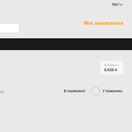
Укр
Рус
Моє замовлення
Елемент
KA08-4
рн
В порівнянні
У бажаннях.