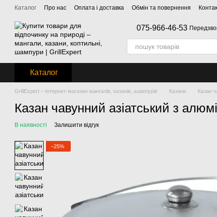
Перейти до основного контенту
Каталог
Про нас
Оплата і доставка
Обмін та повернення
Конта
075-966-46-53
Передзво
Каталог
GrillExpert – Інтернет-магазин мангалів, казанів, шампурів
Казани
Казан 
Казан чавунний азіатський з алюм
В наявності
Залишити відгук
−25%