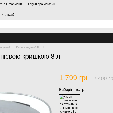
ктна інформація
Відгуки про магазин
нити вам?
чавунний
Казан чавунний Brizoll
інієвою кришкою 8 л
1 799 грн
2 400 г
Виберіть колір