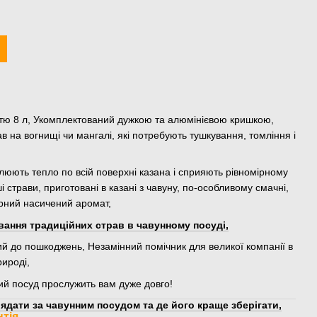
стю 8 л, Укомплектований дужкою та алюмінієвою кришкою,
 на вогнищі чи мангалі, які потребують тушкування, томління і
мулюють тепло по всій поверхні казана і сприяють рівномірному
ші страви, приготовані в казані з чавуну, по-особливому смачні,
ірний насичений аромат,
вання традиційних страв в чавунному посуді,
ий до пошкоджень, Незамінний помічник для великої компанії в
рироді,
ий посуд прослужить вам дуже довго!
ядати за чавунним посудом та де його краще зберігати,
нтія