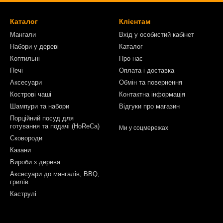
Каталог
Клієнтам
Мангали
Вхід у особистий кабінет
Набори у дереві
Каталог
Коптильні
Про нас
Печі
Оплата і доставка
Аксесуари
Обмін та повернення
Кострові чаші
Контактна інформація
Шампури та набори
Відгуки про магазин
Порційний посуд для
готування та подачі (HoReCa)
Ми у соцмережах
Сковороди
Казани
Вироби з дерева
Аксесуари до мангалів, BBQ,
грилів
Каструлі