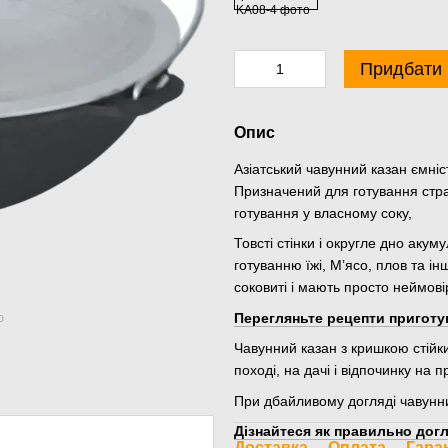
Придбати
Опис
Азіатський чавунний казан ємні
Призначений для готування страв
готування у власному соку,
Товсті стінки і округле дно аку
готуванню їжі, М’ясо, плов та ін
соковиті і мають просто неймов
Перегляньте рецепти приготу
ю
Чавунний казан з кришкою стійк
поході, на дачі і відпочинку на п
При дбайливому догляді чавунн
Дізнайтеся як правильно догл
Доставка
Оплата
Гара