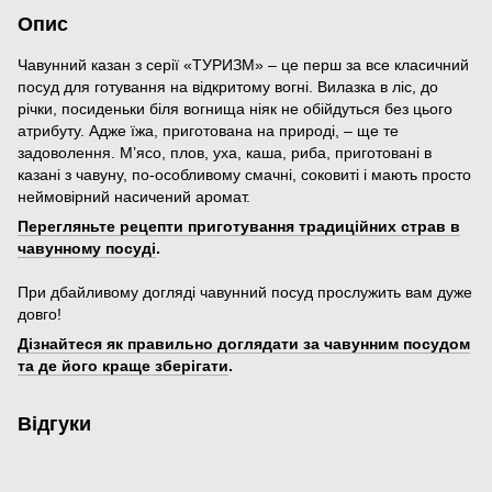
Опис
Чавунний казан з серії «ТУРИЗМ» – це перш за все класичний
посуд для готування на відкритому вогні. Вилазка в ліс, до
річки, посиденьки біля вогнища ніяк не обійдуться без цього
атрибуту. Адже їжа, приготована на природі, – ще те
задоволення. М’ясо, плов, уха, каша, риба, приготовані в
казані з чавуну, по-особливому смачні, соковиті і мають просто
неймовірний насичений аромат.
Перегляньте рецепти приготування традиційних страв в
чавунному посуді
.
При дбайливому догляді чавунний посуд прослужить вам дуже
довго!
Дізнайтеся як правильно доглядати за чавунним посудом
та де його краще зберігати
.
Відгуки