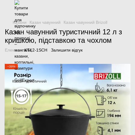
Казани
Казан чавунний
Казан чавунний Brizoll
Казан чавунний туристичний 12 л з
кришкою, підставкою та чохлом
Елемент:
KT12-1SCH
Залишити відгук
−39%