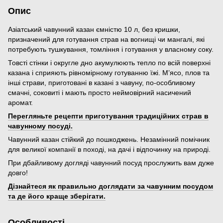
Опис
Азіатський чавунний казан ємністю 10 л, без кришки,
призначений для готування страв на вогнищі чи мангалі, які
потребують тушкування, томління і готування у власному соку.
Товсті стінки і округле дно акумулюють тепло по всій поверхні
казана і сприяють рівномірному готуванню їжі. М’ясо, плов та
інші страви, приготовані в казані з чавуну, по-особливому
смачні, соковиті і мають просто неймовірний насичений
аромат.
Перегляньте рецепти приготування традиційних страв в
чавунному посуді.
Чавунний казан стійкий до пошкоджень. Незамінний помічник
для великої компанії в поході, на дачі і відпочинку на природі.
При дбайливому догляді чавунний посуд прослужить вам дуже
довго!
Дізнайтеся як правильно доглядати за чавунним посудом
та де його краще зберігати.
Особливості