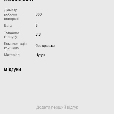
Діаметр
робочої
360
поверхні
Вага
5
Товщина
3.8
корпусу
Комплектація
без крышки
кришкою
Матеріал
Чугун
Відгуки
Додати перший відгук