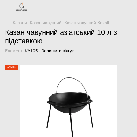
Казани
Казан чавунний
Казан чавунний Brizoll
Казан чавунний азіатський 10 л з
підставкою
Елемент:
KA10S
Залишити відгук
−24%