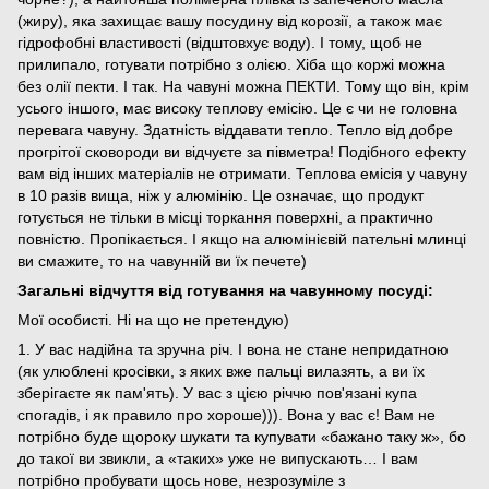
(жиру), яка захищає вашу посудину від корозії, а також має
гідрофобні властивості (відштовхує воду). І тому, щоб не
прилипало, готувати потрібно з олією. Хіба що коржі можна
без олії пекти. І так. На чавуні можна ПЕКТИ. Тому що він, крім
усього іншого, має високу теплову емісію. Це є чи не головна
перевага чавуну. Здатність віддавати тепло. Тепло від добре
прогрітої сковороди ви відчуєте за півметра! Подібного ефекту
вам від інших матеріалів не отримати. Теплова емісія у чавуну
в 10 разів вища, ніж у алюмінію. Це означає, що продукт
готується не тільки в місці торкання поверхні, а практично
повністю. Пропікається. І якщо на алюмінієвій пательні млинці
ви смажите, то на чавунній ви їх печете)
Загальні відчуття від готування на чавунному посуді:
Мої особисті. Ні на що не претендую)
1. У вас надійна та зручна річ. І вона не стане непридатною
(як улюблені кросівки, з яких вже пальці вилазять, а ви їх
зберігаєте як пам'ять). У вас з цією річчю пов'язані купа
спогадів, і як правило про хороше))). Вона у вас є! Вам не
потрібно буде щороку шукати та купувати «бажано таку ж», бо
до такої ви звикли, а «таких» уже не випускають… І вам
потрібно пробувати щось нове, незрозуміле з