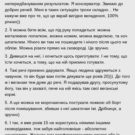
непередбачуваним результатом. Я консерватор. Звикаю до
добрих речей. Мені в таких ситуаціях трохи складно... Не
кажучи вже про те, що це вкрай вигідне вкладення, 100%
річних))
2. Її можна бити всім, що під руку попадеться: можна
металевою лопаткою, можна ножем, можна виделкою, та хоч
шпателем. Нічого ви там не пошкодите і нічого після цього не
облізе. Можна різати прямо на сковороді. Це зручно.
3. Дивишся на неї, і хочеться щось приготувати. І не тому, що
їсти хочеться, а тому, що на ній приємно готувати.
4. Такі речі приємно дарувати. Якщо людина здружиться з
чавуном, то він буде вам потім дякувати ще років 20))). До того
ж і веганам теж дуже до речі. Я подарував другу, просунутому
йогу, так він у захваті, пече на ній якісь там свої веганські
коржі.
5. А ще можна не морочаючись постукати ложкою об борт
після помішування, збивши з неї шматочки їжі. Дрібниця, а
зручно)
6. І так, я вже років 15 не користуюсь ніякими іншими
сковорідками, тож забув найголовніше - абсолютно
нешкідливо. Жодних там перфтороктанових кислот або їх