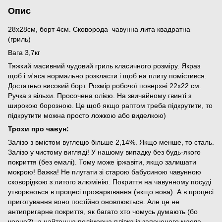
Опис
28х28см, борт 4см. Сковорода чавунна лита квадратна
(гриль)
Вага 3,7кг
Тяжкий масивний чудовий гриль класичного розміру. Якраз
щоб і м'яса нормально розкласти і щоб на плиту помістився.
Достатньо високий борт. Розмір робочої поверхні 22х22 см.
Ручка з вільхи. Просочена олією. На звичайному гвинті з
широкою борозною. Це щоб якщо раптом треба підкрутити, то
підкрутити можна просто ложкою або виделкою)
Трохи про чавун:
Залізо з вмістом вуглецю більше 2,14%. Якщо менше, то сталь.
Залізо у чистому вигляді! У нашому випадку без будь-якого
покриття (без емалі). Тому може іржавіти, якщо залишати
мокрою! Важка! Не плутати зі старою бабусиною чавунною
сковорідкою з литого алюмінію. Покриття на чавунному посуді
утворюється в процесі прожарювання (якщо нова). А в процесі
приготування воно постійно оновлюється. Але це не
антипригарне покриття, як багато хто чомусь думають (бо
чорне?), а найтонша полімерна плівка із запеченого масла