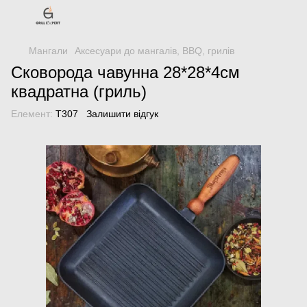
Мангали
Аксесуари до мангалів, BBQ, грилів
Сковорода чавунна 28*28*4см
квадратна (гриль)
Елемент:
Т307
Залишити відгук